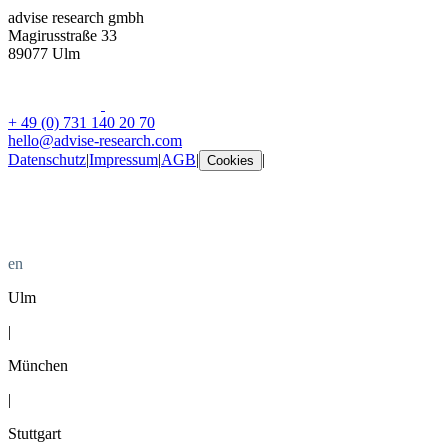
advise research gmbh
Magirusstraße 33
89077 Ulm
+ 49 (0) 731 140 20 70
hello@advise-research.com
Datenschutz
|
Impressum
|
AGB
|
|
Cookies
de
en
Ulm
|
München
|
Stuttgart