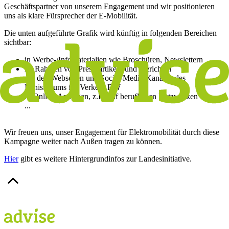
Geschäftspartner von unserem Engagement und wir positionieren
uns als klare Fürsprecher der E-Mobilität.
Die unten aufgeführte Grafik wird künftig in folgenden Bereichen
sichtbar:
in Werbe-/Infomaterialien wie Broschüren, Newslettern
im Rahmen von Presseartikeln und -berichten
auf den Webseiten und Social-Media-Kanälen des
Ministeriums für Verkehr BW
in Online-Anzeigen, z.B. auf beruflichen Netzwerken
...
Wir freuen uns, unser Engagement für Elektromobilität durch diese
Kampagne weiter nach Außen tragen zu können.
Hier
gibt es weitere Hintergrundinfos zur Landesinitiative.