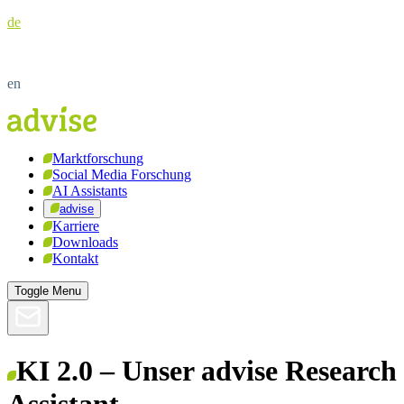
de
en
Marktforschung
Social Media Forschung
AI Assistants
advise
Karriere
Downloads
Kontakt
Toggle Menu
KI 2.0 – Unser advise Research