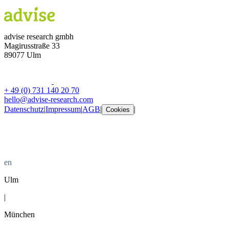
advise research gmbh
Magirusstraße 33
89077 Ulm
+ 49 (0) 731 140 20 70
hello@advise-research.com
Datenschutz
|
Impressum
|
AGB
|
|
Cookies
de
en
Ulm
|
München